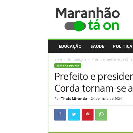
M
a
r
a
n
h
ã
EDUCAÇÃO
SAÚDE
POLITICA
o
t
Início
Sem categoria
Prefeito e presidente da Câmar
a
SEM CATEGORIA
O
Prefeito e presid
n
Corda tornam-se a
Por
Thais Miranda
-
24 de maio de 2024