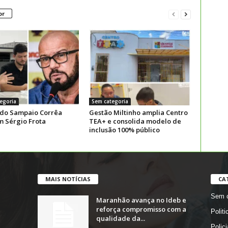
or
egoria
Sem categoria
 do Sampaio Corrêa
Gestão Miltinho amplia Centro
m Sérgio Frota
TEA+ e consolida modelo de
inclusão 100% público
MAIS NOTÍCIAS
CA
Sem c
Maranhão avança no Ideb e
reforça compromisso com a
Politi
qualidade da...
Polici