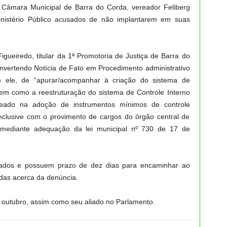
a Câmara Municipal de Barra do Corda, vereador Feliberg
inistério Público acusados de não implantarem em suas
gueiredo, titular da 1ª Promotoria de Justiça de Barra do
onvertendo Notícia de Fato em Procedimento administrativo
 ele, de “apurar/acompanhar à criação do sistema de
bem como a reestruturação do sistema de Controle Interno
eado na adoção de instrumentos mínimos de controle
, inclusive com o provimento de cargos do órgão central de
o, mediante adequação da lei municipal nº 730 de 17 de
icados e possuem prazo de dez dias para encaminhar ao
adas acerca da denúncia.
 outubro, assim como seu aliado no Parlamento.