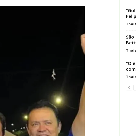
“Gol
Feli
Thai
São 
Bett
Thai
“O e
com 
Thai