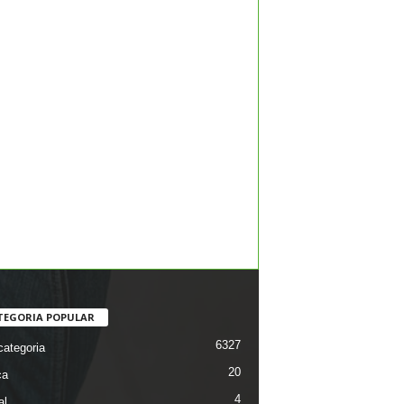
TEGORIA POPULAR
6327
ategoria
20
ca
4
al