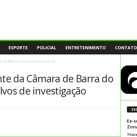
ESPORTE
POLICIAL
ENTRETENIMENTO
CONTATO
a de Barra do Corda tornam-se alvos de...
ente da Câmara de Barra do
lvos de investigação
ES
Ex-s
Zona
Thai