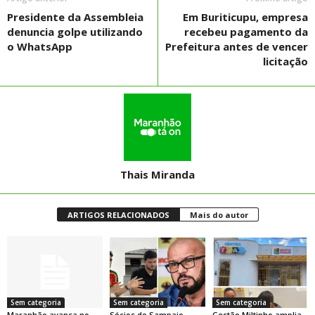
Presidente da Assembleia
Em Buriticupu, empresa
denuncia golpe utilizando
recebeu pagamento da
o WhatsApp
Prefeitura antes de vencer
licitação
Thais Miranda
ARTIGOS RELACIONADOS
Mais do autor
Sem categoria
Sem categoria
Sem categoria
Maranhão avança no
Sócios do Sampaio
Gestão Miltinho amplia