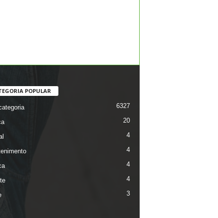
TEGORIA POPULAR
6327
ategoria
20
ca
4
al
4
tenimento
4
ca
4
te
3
e