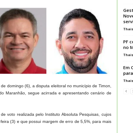
Gest
Nove
serv
Thai
PF c
no 
Thai
Em C
para
Thai
l de domingo (6), a disputa eleitoral no município de Timon,
 do Maranhão, segue acirrada e apresentando cenário de
e voto realizada pelo Instituto Absoluta Pesquisas, cujos
-feira (3) e que possui margem de erro de 5,5%, para mais