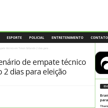
ESPORTE
POLICIAL
ENTRETENIMENTO
CONTATO
pate técnico em Timon faltando 2 dias para...
enário de empate técnico
2 dias para eleição
ES
Bran
para
Thai