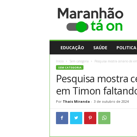
M
a
r
a
n
h
ã
EDUCAÇÃO
SAÚDE
POLITICA
o
t
Início
Sem categoria
Pesquisa mostra cenário de em
a
SEM CATEGORIA
O
Pesquisa mostra c
n
em Timon faltando 
Por
Thais Miranda
-
3 de outubro de 2024