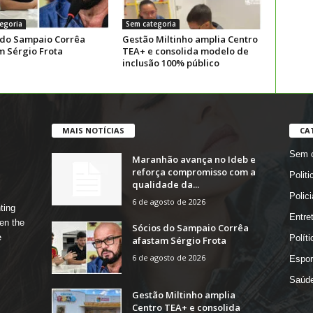
egoria
Sem categoria
 do Sampaio Corrêa
Gestão Miltinho amplia Centro
m Sérgio Frota
TEA+ e consolida modelo de
inclusão 100% público
MAIS NOTÍCIAS
CA
Sem c
Maranhão avança no Ideb e
reforça compromisso com a
Politi
qualidade da...
Polici
6 de agosto de 2026
ting
Entre
en the
Sócios do Sampaio Corrêa
e
Políti
afastam Sérgio Frota
6 de agosto de 2026
Espor
Saúd
Gestão Miltinho amplia
Centro TEA+ e consolida