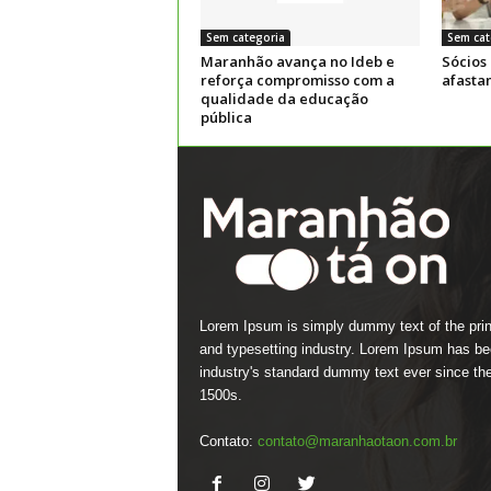
Sem categoria
Sem cat
Maranhão avança no Ideb e
Sócios
reforça compromisso com a
afasta
qualidade da educação
pública
Lorem Ipsum is simply dummy text of the prin
and typesetting industry. Lorem Ipsum has be
industry's standard dummy text ever since th
1500s.
Contato:
contato@maranhaotaon.com.br