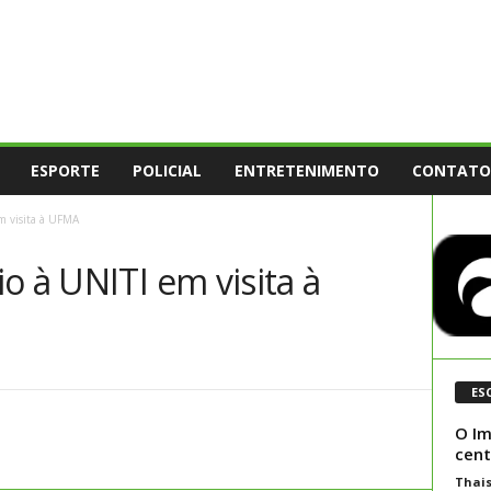
ESPORTE
POLICIAL
ENTRETENIMENTO
CONTATO
m visita à UFMA
o à UNITI em visita à
ES
O Im
cent
Thai