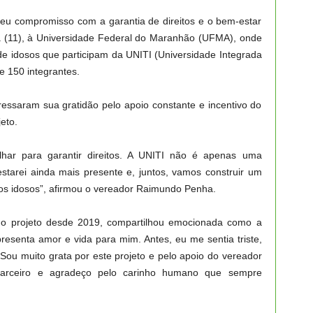
u compromisso com a garantia de direitos e o bem-estar
ra (11), à Universidade Federal do Maranhão (UFMA), onde
de idosos que participam da UNITI (Universidade Integrada
e 150 integrantes.
ressaram sua gratidão pelo apoio constante e incentivo do
eto.
lhar para garantir direitos. A UNITI não é apenas uma
estarei ainda mais presente e, juntos, vamos construir um
s idosos”, afirmou o vereador Raimundo Penha.
e do projeto desde 2019, compartilhou emocionada como a
resenta amor e vida para mim. Antes, eu me sentia triste,
 Sou muito grata por este projeto e pelo apoio do vereador
rceiro e agradeço pelo carinho humano que sempre