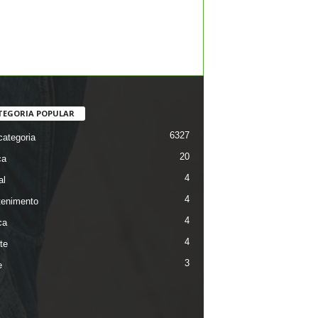
TEGORIA POPULAR
6327
ategoria
20
ca
4
al
4
tenimento
4
ca
4
te
3
e