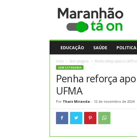
M
a
r
a
n
h
ã
EDUCAÇÃO
SAÚDE
POLITICA
o
t
Início
Sem categoria
Penha reforça apoio à UNITI e
a
SEM CATEGORIA
O
Penha reforça apoi
n
UFMA
Por
Thais Miranda
-
12 de novembro de 2024