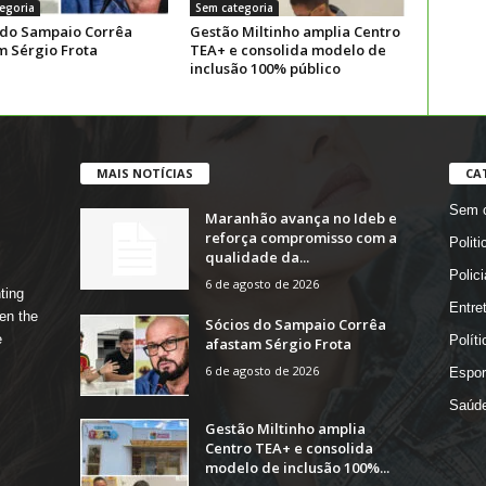
egoria
Sem categoria
 do Sampaio Corrêa
Gestão Miltinho amplia Centro
m Sérgio Frota
TEA+ e consolida modelo de
inclusão 100% público
MAIS NOTÍCIAS
CA
Sem c
Maranhão avança no Ideb e
reforça compromisso com a
Politi
qualidade da...
Polici
6 de agosto de 2026
ting
Entre
en the
Sócios do Sampaio Corrêa
e
Políti
afastam Sérgio Frota
6 de agosto de 2026
Espor
Saúd
Gestão Miltinho amplia
Centro TEA+ e consolida
modelo de inclusão 100%...