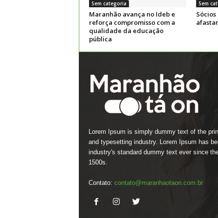
Sem categoria
Sem cat
Maranhão avança no Ideb e
Sócios
reforça compromisso com a
afasta
qualidade da educação
pública
Lorem Ipsum is simply dummy text of the prin
and typesetting industry. Lorem Ipsum has be
industry's standard dummy text ever since th
1500s.
Contato:
contato@maranhaotaon.com.br