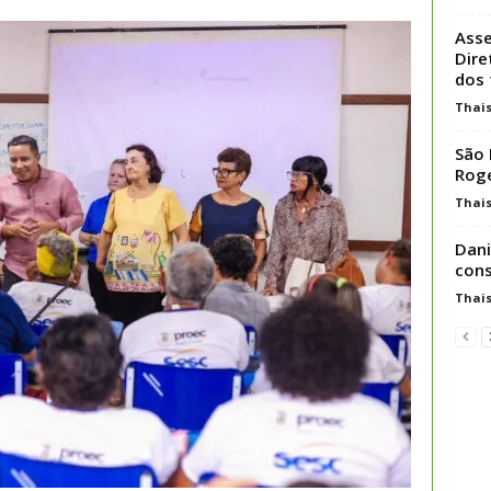
Asse
Dire
dos 
Thai
São 
Roge
Thai
Dani
cons
Thai