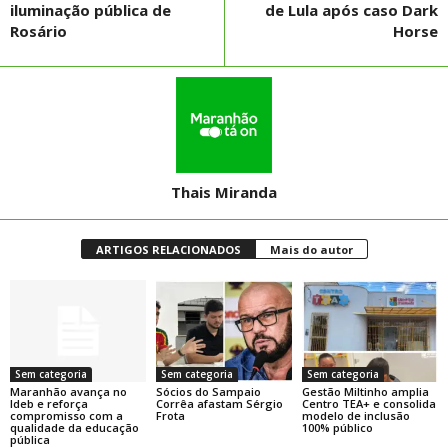
iluminação pública de
de Lula após caso Dark
Rosário
Horse
Thais Miranda
ARTIGOS RELACIONADOS
Mais do autor
Sem categoria
Sem categoria
Sem categoria
Maranhão avança no
Sócios do Sampaio
Gestão Miltinho amplia
Ideb e reforça
Corrêa afastam Sérgio
Centro TEA+ e consolida
compromisso com a
Frota
modelo de inclusão
qualidade da educação
100% público
pública