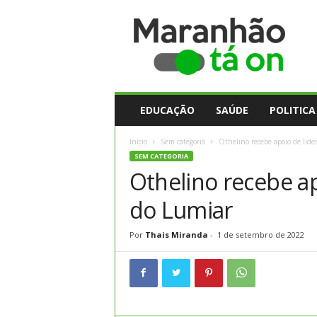
M
a
r
a
n
h
ã
EDUCAÇÃO
SAÚDE
POLITICA
o
t
Início
Sem categoria
Othelino recebe apoio de lide
a
SEM CATEGORIA
O
Othelino recebe ap
n
do Lumiar
Por
Thais Miranda
-
1 de setembro de 2022