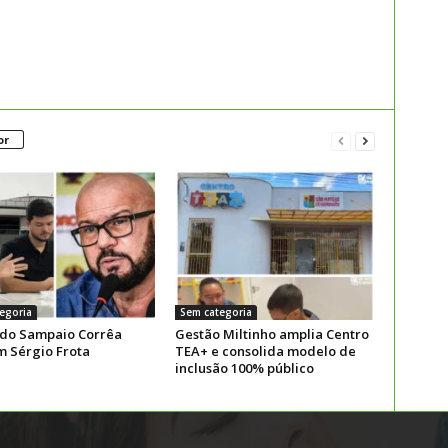
or
egoria
Sem categoria
 do Sampaio Corrêa
Gestão Miltinho amplia Centro
m Sérgio Frota
TEA+ e consolida modelo de
inclusão 100% público