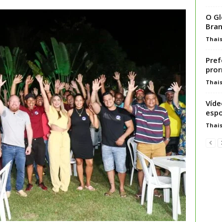
O Gl
Bran
Thai
Pref
pror
Thai
Víde
espo
Thai