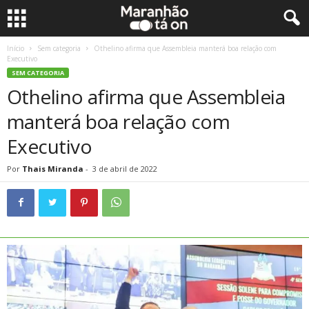
Início
Sem categoria
Othelino afirma que Assembleia manterá boa relação com
Executivo
SEM CATEGORIA
Othelino afirma que Assembleia
manterá boa relação com
Executivo
Por
Thais Miranda
-
3 de abril de 2022