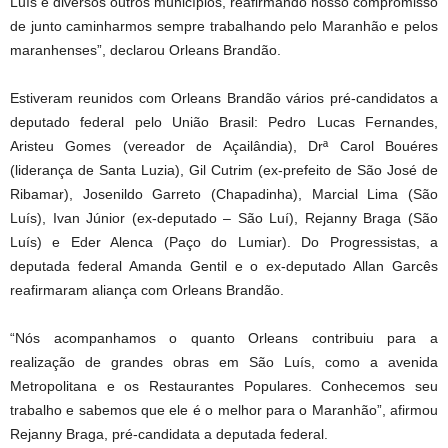
Luís e diversos outros municípios, reafirmando nosso compromisso
de junto caminharmos sempre trabalhando pelo Maranhão e pelos
maranhenses”, declarou Orleans Brandão.
Estiveram reunidos com Orleans Brandão vários pré-candidatos a
deputado federal pelo União Brasil: Pedro Lucas Fernandes,
Aristeu Gomes (vereador de Açailândia), Drª Carol Bouéres
(liderança de Santa Luzia), Gil Cutrim (ex-prefeito de São José de
Ribamar), Josenildo Garreto (Chapadinha), Marcial Lima (São
Luís), Ivan Júnior (ex-deputado – São Luí), Rejanny Braga (São
Luís) e Eder Alenca (Paço do Lumiar). Do Progressistas, a
deputada federal Amanda Gentil e o ex-deputado Allan Garcês
reafirmaram aliança com Orleans Brandão.
“Nós acompanhamos o quanto Orleans contribuiu para a
realização de grandes obras em São Luís, como a avenida
Metropolitana e os Restaurantes Populares. Conhecemos seu
trabalho e sabemos que ele é o melhor para o Maranhão”, afirmou
Rejanny Braga, pré-candidata a deputada federal.