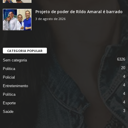
Projeto de poder de Rildo Amaral é barrado
3 de agosto de 2026
CATEGORIA POPULAR
6326
Sem categoria
20
Politica
4
Policial
4
Entretenimento
4
Política
4
Esporte
3
Saúde