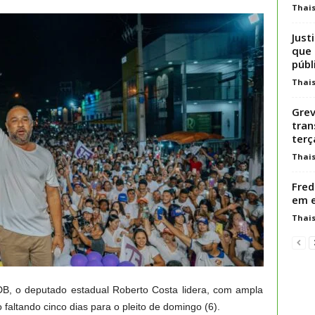
Thai
Just
que 
públ
Thai
Grev
tran
terç
Thai
Fred
em e
Thai
DB, o deputado estadual Roberto Costa lidera, com ampla
 faltando cinco dias para o pleito de domingo (6).