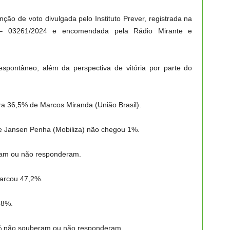
ção de voto divulgada pelo Instituto Prever, registrada na
 – 03261/2024 e encomendada pela Rádio Mirante e
spontâneo; além da perspectiva de vitória por parte do
ra 36,5% de Marcos Miranda (União Brasil).
 e Jansen Penha (Mobiliza) não chegou 1%.
ram ou não responderam.
arcou 47,2%.
,8%.
5% não souberam ou não responderam.