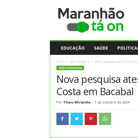
M
a
r
a
n
h
ã
EDUCAÇÃO
SAÚDE
POLITICA
o
t
Início
Sem categoria
Nova pesquisa atesta lideranç
a
SEM CATEGORIA
O
Nova pesquisa ate
n
Costa em Bacabal
Por
Thais Miranda
-
1 de outubro de 2024