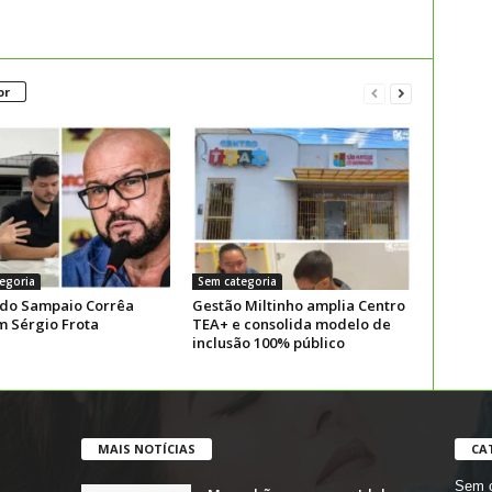
or
egoria
Sem categoria
 do Sampaio Corrêa
Gestão Miltinho amplia Centro
m Sérgio Frota
TEA+ e consolida modelo de
inclusão 100% público
MAIS NOTÍCIAS
CA
Sem c