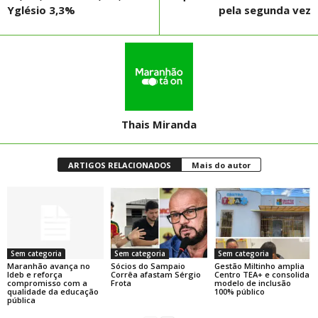
Yglésio 3,3%
pela segunda vez
Thais Miranda
ARTIGOS RELACIONADOS
Mais do autor
Sem categoria
Sem categoria
Sem categoria
Maranhão avança no
Sócios do Sampaio
Gestão Miltinho amplia
Ideb e reforça
Corrêa afastam Sérgio
Centro TEA+ e consolida
compromisso com a
Frota
modelo de inclusão
qualidade da educação
100% público
pública