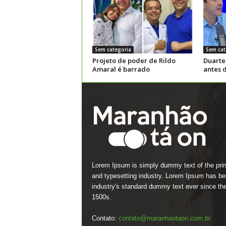
Sem categoria
Sem cat
Projeto de poder de Rildo
Duarte
Amaral é barrado
antes 
Lorem Ipsum is simply dummy text of the prin
and typesetting industry. Lorem Ipsum has be
industry's standard dummy text ever since th
1500s.
Contato:
contato@maranhaotaon.com.br