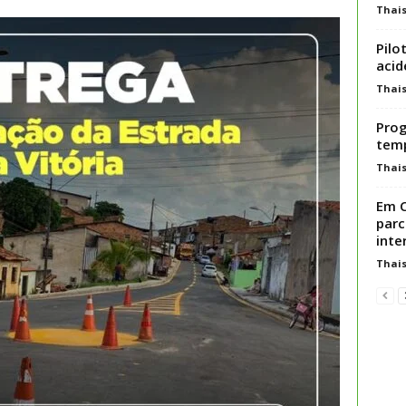
Thai
Pilo
aci
Thai
Prog
tem
Thai
Em C
parc
inte
Thai