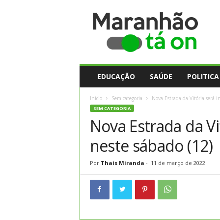
M
a
r
a
n
h
ã
EDUCAÇÃO
SAÚDE
POLITICA
o
t
Início
Sem categoria
Nova Estrada da Vitória será 
a
SEM CATEGORIA
O
Nova Estrada da Vi
n
neste sábado (12)
Por
Thais Miranda
-
11 de março de 2022