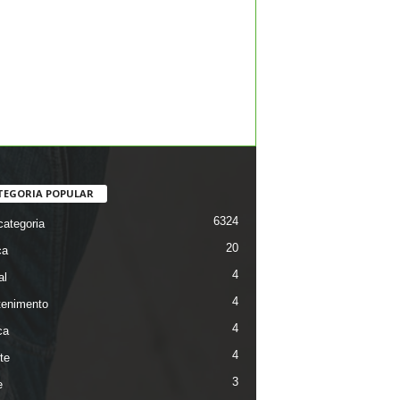
TEGORIA POPULAR
6324
ategoria
20
ca
4
al
4
tenimento
4
ca
4
te
3
e