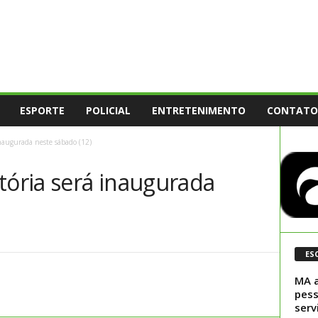
ESPORTE
POLICIAL
ENTRETENIMENTO
CONTATO
inaugurada neste sábado (12)
tória será inaugurada
ES
MA a
pess
serv