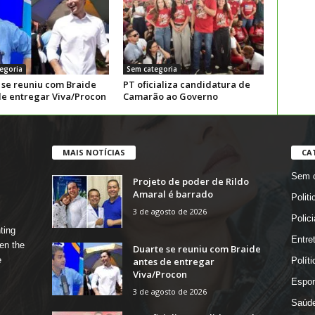
egoria
Sem categoria
 se reuniu com Braide
PT oficializa candidatura de
de entregar Viva/Procon
Camarão ao Governo
MAIS NOTÍCIAS
CA
Sem c
Projeto de poder de Rildo
Amaral é barrado
Politi
3 de agosto de 2026
Polici
ting
Entre
en the
Duarte se reuniu com Braide
e
antes de entregar
Políti
Viva/Procon
Espor
3 de agosto de 2026
Saúd