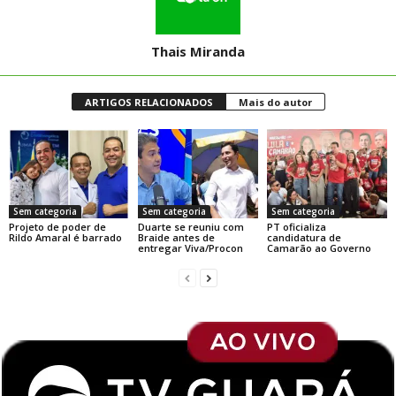
Thais Miranda
ARTIGOS RELACIONADOS
Mais do autor
Sem categoria
Sem categoria
Sem categoria
Projeto de poder de
Duarte se reuniu com
PT oficializa
Rildo Amaral é barrado
Braide antes de
candidatura de
entregar Viva/Procon
Camarão ao Governo