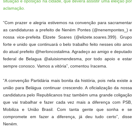
situação e oposição na cidade, que deverá assistir uma eleição por
aclamação.
“Com prazer e alegria estivemos na convenção para sacramentar
as candidaturas a prefeito de Neném Pontes (@nenempontes_) e
nossa vice-prefeita Elizete Soares (@elizete.soares.399). Grupo
forte e unido que continuará o belo trabalho feito nesses oito anos
do atual prefeito @herloncostalima. Agradeço ao amigo e deputado
federal de Belagua @aluisiomendesma, por todo apoio e estar
sempre conosco. Vamos a vitória”, comentou Iracema.
“A convenção Partidária mais bonita da história, pois nela existe a
união para Belágua continuar crescendo. A oficialização da nossa
candidatura pelo Republicanos traz também uma grande coligação
que vai trabalhar e fazer cada vez mais a diferença com PSB,
Mobiliza e União Brasil. Com tanta gente que sonha e se
compromete em fazer a diferença, já deu tudo certo”, disse
Neném.