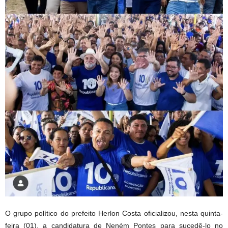
O grupo político do prefeito Herlon Costa oficializou, nesta quinta-
feira (01), a candidatura de Neném Pontes para sucedê-lo no