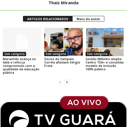
Thais Miranda
ARTIGOS RELACIONADOS
Mais do autor
Sem categoria
Sem categoria
Sem categoria
Maranhão avança no
Sócios do Sampaio
Gestão Miltinho amplia
Ideb e reforça
Corrêa afastam Sérgio
Centro TEA+ e consolida
compromisso com a
Frota
modelo de inclusão
qualidade da educação
100% público
pública