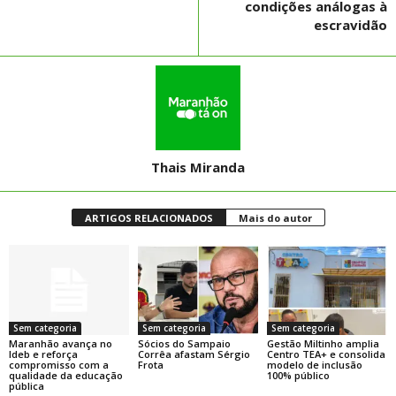
condições análogas à
escravidão
Thais Miranda
ARTIGOS RELACIONADOS
Mais do autor
Sem categoria
Sem categoria
Sem categoria
Maranhão avança no
Sócios do Sampaio
Gestão Miltinho amplia
Ideb e reforça
Corrêa afastam Sérgio
Centro TEA+ e consolida
compromisso com a
Frota
modelo de inclusão
qualidade da educação
100% público
pública