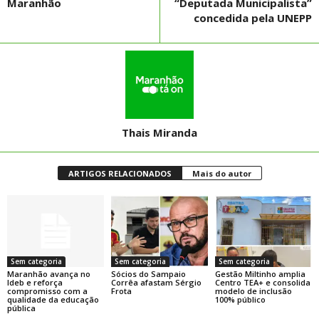
Maranhão
“Deputada Municipalista”
concedida pela UNEPP
Thais Miranda
ARTIGOS RELACIONADOS
Mais do autor
Sem categoria
Sem categoria
Sem categoria
Maranhão avança no
Sócios do Sampaio
Gestão Miltinho amplia
Ideb e reforça
Corrêa afastam Sérgio
Centro TEA+ e consolida
compromisso com a
Frota
modelo de inclusão
qualidade da educação
100% público
pública