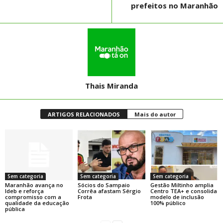
prefeitos no Maranhão
Thais Miranda
ARTIGOS RELACIONADOS
Mais do autor
Sem categoria
Sem categoria
Sem categoria
Maranhão avança no
Sócios do Sampaio
Gestão Miltinho amplia
Ideb e reforça
Corrêa afastam Sérgio
Centro TEA+ e consolida
compromisso com a
Frota
modelo de inclusão
qualidade da educação
100% público
pública