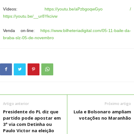
Vídeos:
https://youtu.be/aPzbgoqwGyo /
https://youtu.be/__ur8Ykcivw
Venda on-line:
https://www.bilheteriadigital.com/05-11-baile-da-
braba-slz-05-de-novembro
Artigo anterior
Próximo artigo
Presidente do PL diz que
Lula e Bolsonaro ampliam
partido pode apostar em
votações no Maranhão
3ª via com Detinha ou
Paulo Victor na eleição