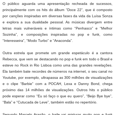
O público aguarda uma apresentação recheada de sucessos,
principalmente com os hits do álbum “Doce 22”, que é composto
por canções inspiradas em diversas fases da vida da Luísa Sonza
e explora a sua dualidade pessoal. As músicas divergem entre
letras mais vulneráveis e íntimas como “Penhasco” e “Melhor
Sozinha”, e composições inspiradas no pop e funk, como
“Interesseira”, “Modo Turbo” e “Anaconda”.
Outra estrela que promete um grande espetáculo é a cantora
Rebecca, que vem se destacando no pop e funk em todo o Brasil e
esteve no Rock in Rio Lisboa como uma das grandes revelações.
Ela também bate recordes de números na internet, o seu canal no
Youtube, por exemplo, ultrapassa as 300 milhões de visualizações
e o clipe “Barbie” com a POCAH, Lexa e Danny Bond, chega
próximo das 14 milhões de visualizações. Outros hits o público
pode esperar como “Eu só faço o que eu quero”, “Beijo Bye bye”,
“Bala” e “Cutucada de Leve”, também estão no repertório.
Segundo Marcelo Aragão, o baile vai misturar muito pop e funk