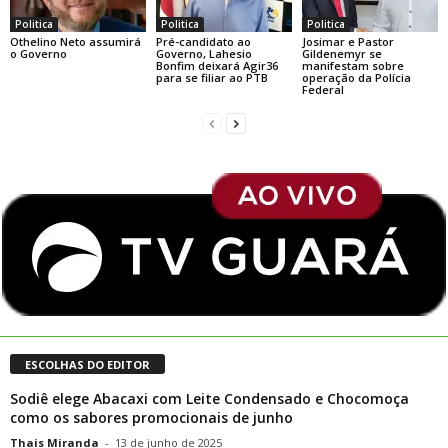
Politica
Politica
Politica
Othelino Neto assumirá
Pré-candidato ao
Josimar e Pastor
o Governo
Governo, Lahesio
Gildenemyr se
Bonfim deixará Agir36
manifestam sobre
para se filiar ao PTB
operação da Polícia
Federal
ESCOLHAS DO EDITOR
Sodiê elege Abacaxi com Leite Condensado e Chocomoça
como os sabores promocionais de junho
Thais Miranda
-
13 de junho de 2025