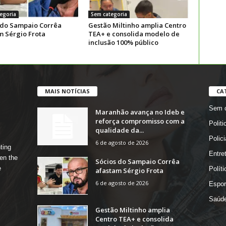
egoria
Sem categoria
 do Sampaio Corrêa
Gestão Miltinho amplia Centro
m Sérgio Frota
TEA+ e consolida modelo de
inclusão 100% público
MAIS NOTÍCIAS
CA
Sem c
Maranhão avança no Ideb e
reforça compromisso com a
Politi
qualidade da...
Polici
6 de agosto de 2026
ting
Entre
en the
Sócios do Sampaio Corrêa
e
Políti
afastam Sérgio Frota
6 de agosto de 2026
Espor
Saúd
Gestão Miltinho amplia
Centro TEA+ e consolida