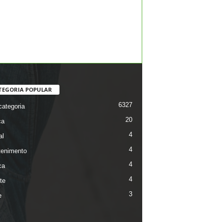
TEGORIA POPULAR
6327
ategoria
20
ca
4
al
4
tenimento
4
ca
4
te
3
e