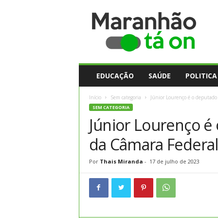
M
a
r
a
n
h
ã
EDUCAÇÃO
SAÚDE
POLITICA
o
t
Início
Sem categoria
Júnior Lourenço é o deputado 
a
SEM CATEGORIA
O
Júnior Lourenço é
n
da Câmara Federa
Por
Thais Miranda
-
17 de julho de 2023