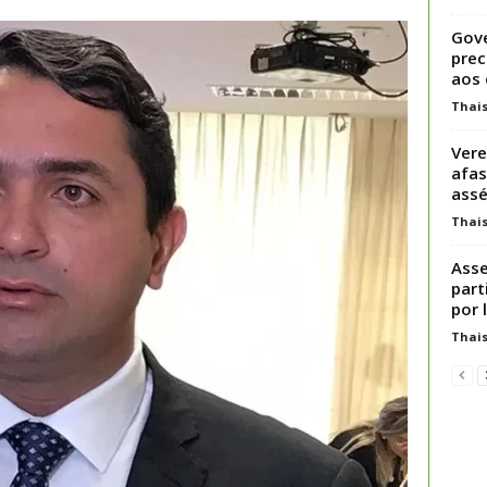
Gove
prec
aos 
Thai
Vere
afas
assé
Thai
Asse
part
por l
Thai