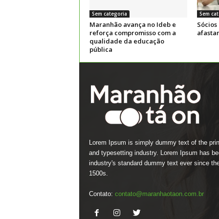
Sem categoria
Sem cat
Maranhão avança no Ideb e
Sócios
reforça compromisso com a
afasta
qualidade da educação
pública
Lorem Ipsum is simply dummy text of the prin
and typesetting industry. Lorem Ipsum has be
industry's standard dummy text ever since th
1500s.
Contato:
contato@maranhaotaon.com.br