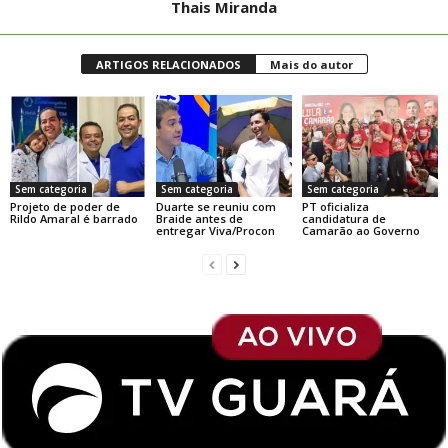
Thais Miranda
ARTIGOS RELACIONADOS
Mais do autor
Sem categoria
Sem categoria
Sem categoria
Projeto de poder de
Duarte se reuniu com
PT oficializa
Rildo Amaral é barrado
Braide antes de
candidatura de
entregar Viva/Procon
Camarão ao Governo