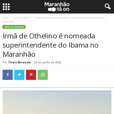
Início
Sem categoria
Irmã de Othelino é nomeada superintendente do Ibama no
Maranhão
SEM CATEGORIA
Irmã de Othelino é nomeada
superintendente do Ibama no
Maranhão
Por
Thais Miranda
-
22 de junho de 2023