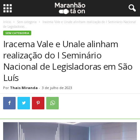
Início
Sem categoria
Iracema Vale e Unale alinham realização do I Seminário Nacional
de Legisladoras...
SEM CATEGORIA
Iracema Vale e Unale alinham
realização do I Seminário
Nacional de Legisladoras em São
Luís
Por
Thais Miranda
-
3 de julho de 2023