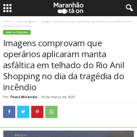
Início
Sem categoria
Imagens comprovam que operários aplicaram manta asfáltica em
telhado do Rio Anil...
SEM CATEGORIA
Imagens comprovam que
operários aplicaram manta
asfáltica em telhado do Rio Anil
Shopping no dia da tragédia do
incêndio
Por
Thais Miranda
-
14 de março de 2023