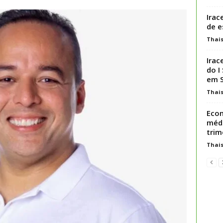
Irac
de e
Thai
Irac
do I
em S
Thai
Econ
médi
trim
Thai