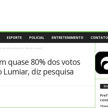
ESPORTE
POLICIAL
ENTRETENIMENTO
CONTATO
dos votos válidos em Paço do Lumiar,...
m quase 80% dos votos
 Lumiar, diz pesquisa
ES
Pref
cons
Thai