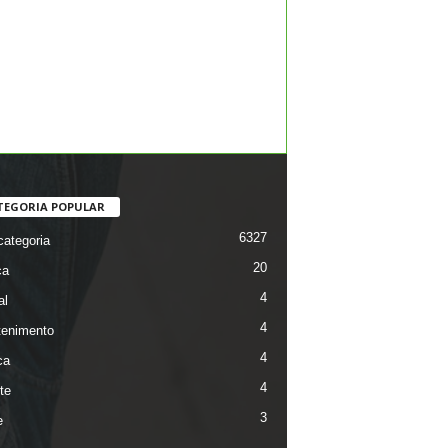
TEGORIA POPULAR
6327
ategoria
20
ca
4
al
4
tenimento
4
ca
4
te
3
e