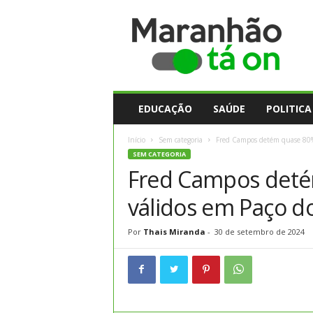
M
a
r
a
n
h
ã
EDUCAÇÃO
SAÚDE
POLITICA
o
t
Início
Sem categoria
Fred Campos detém quase 80% 
a
SEM CATEGORIA
O
Fred Campos deté
n
válidos em Paço do
Por
Thais Miranda
-
30 de setembro de 2024