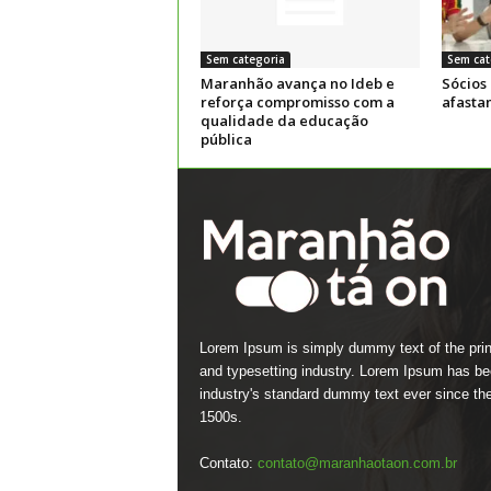
Sem categoria
Sem cat
Maranhão avança no Ideb e
Sócios
reforça compromisso com a
afasta
qualidade da educação
pública
Lorem Ipsum is simply dummy text of the prin
and typesetting industry. Lorem Ipsum has be
industry's standard dummy text ever since th
1500s.
Contato:
contato@maranhaotaon.com.br