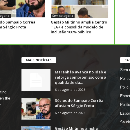
egoria
Sem categoria
 do Sampaio Corrêa
Gestão Miltinho amplia Centro
m Sérgio Frota
TEA+ e consolida modelo de
inclusão 100% público
MAIS NOTÍCIAS
CA
Sem c
Maranhão avança no Ideb e
reforça compromisso com a
Politi
qualidade da...
Polici
6 de agosto de 2026
ting
Entre
en the
Sócios do Sampaio Corrêa
e
Políti
afastam Sérgio Frota
6 de agosto de 2026
Espor
Saúd
Gestão Miltinho amplia