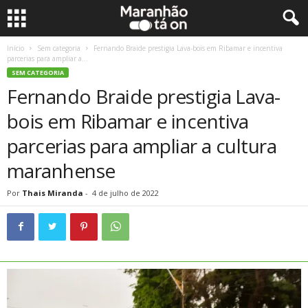
Início
Sem categoria
Fernando Braide prestigia Lava-bois em Ribamar e incentiva
parcerias para ampliar a...
SEM CATEGORIA
Fernando Braide prestigia Lava-
bois em Ribamar e incentiva
parcerias para ampliar a cultura
maranhense
Por
Thais Miranda
-
4 de julho de 2022