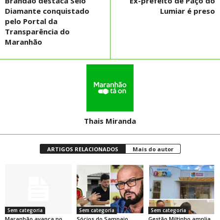
Brandão destaca Selo
Ex-prefeito de Paço do
Diamante conquistado
Lumiar é preso
pelo Portal da
Transparência do
Maranhão
Thais Miranda
ARTIGOS RELACIONADOS
Mais do autor
Sem categoria
Sem categoria
Sem categoria
Maranhão avança no
Sócios do Sampaio
Gestão Miltinho amplia