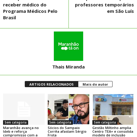
receber médico do
professores temporários
Programa Médicos Pelo
em São Luís
Brasil
Thais Miranda
ARTIGOS RELACIONADOS
Mais do autor
Sem categoria
Sem categoria
Sem categoria
Maranhão avança no
Sócios do Sampaio
Gestão Miltinho amplia
Ideb e reforça
Corrêa afastam Sérgio
Centro TEA+ e consolida
compromisso com a
Frota
modelo de inclusão