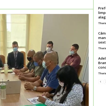
Pref
limp
alag
Thai
Câma
mand
sexta
Thai
Ade
Bran
conc
Thai