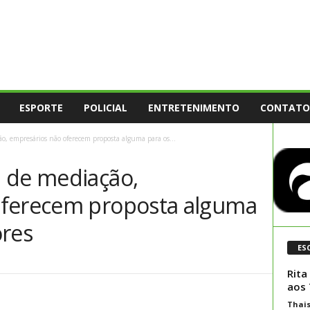
ESPORTE
POLICIAL
ENTRETENIMENTO
CONTATO
, empresários não oferecem proposta alguma para os...
 de mediação,
oferecem proposta alguma
ores
ES
Rita
aos 
Thai