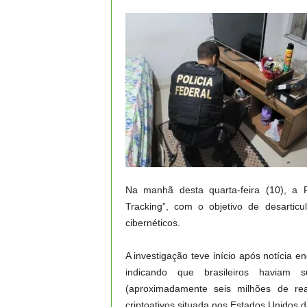
Na manhã desta quarta-feira (10), a P
Tracking”, com o objetivo de desartic
cibernéticos.
A investigação teve início após notícia e
indicando que brasileiros haviam 
(aproximadamente seis milhões de rea
criptoativos situada nos Estados Unidos 