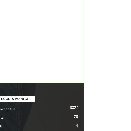
TEGORIA POPULAR
6327
ategoria
20
ca
4
al