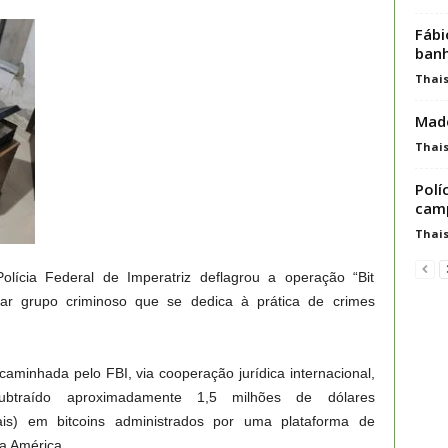
Fábi
banh
Thai
Made
Thai
Polí
camp
Thai
olícia Federal de Imperatriz deflagrou a operação “Bit
ular grupo criminoso que se dedica à prática de crimes
ncaminhada pelo FBI, via cooperação jurídica internacional,
subtraído aproximadamente 1,5 milhões de dólares
is) em bitcoins administrados por uma plataforma de
da América.