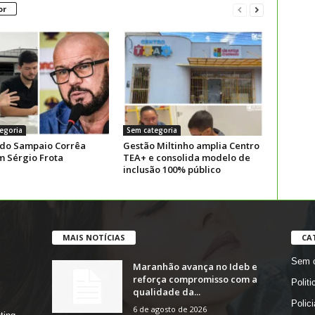
or
egoria
Sem categoria
 do Sampaio Corrêa
Gestão Miltinho amplia Centro
m Sérgio Frota
TEA+ e consolida modelo de
inclusão 100% público
MAIS NOTÍCIAS
CA
Sem c
Maranhão avança no Ideb e
reforça compromisso com a
Politi
qualidade da...
Polici
6 de agosto de 2026