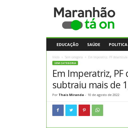
M
a
r
a
n
h
ã
EDUCAÇÃO
SAÚDE
POLITICA
o
t
Início
Sem categoria
Em Imperatriz, PF desarticula
a
SEM CATEGORIA
O
Em Imperatriz, PF 
n
subtraiu mais de 1
Por
Thais Miranda
-
10 de agosto de 2022