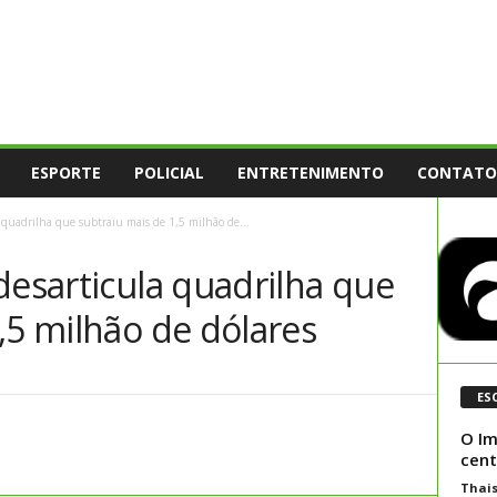
ESPORTE
POLICIAL
ENTRETENIMENTO
CONTATO
 quadrilha que subtraiu mais de 1,5 milhão de...
desarticula quadrilha que
,5 milhão de dólares
ES
O Im
cent
Thai