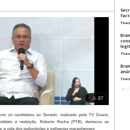
Secr
fact
Thai
Bran
cons
legí
Thai
Bran
anún
Thai
com os candidatos ao Senado, realizado pela TV Guará,
andidato à reeleição, Roberto Rocha (PTB), destacou as
r a vida dos quilombolas e indígenas maranhenses.