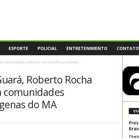
ESPORTE
POLICIAL
ENTRETENIMENTO
CONTATO
to Rocha destaca ações para comunidades quilombolas...
uará, Roberto Rocha
ra comunidades
ígenas do MA
ES
Pres
Brai
Thai