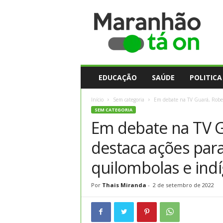
M
a
r
a
n
h
ã
EDUCAÇÃO
SAÚDE
POLITICA
o
t
Início
Sem categoria
Em debate na TV Guará, Rober
a
SEM CATEGORIA
O
Em debate na TV G
n
destaca ações pa
quilombolas e ind
Por
Thais Miranda
-
2 de setembro de 2022