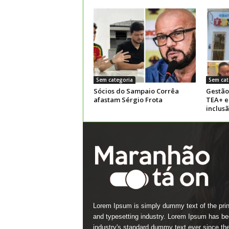
Sem categoria
Sem cat
Sócios do Sampaio Corrêa
Gestão
afastam Sérgio Frota
TEA+ e
inclus
Lorem Ipsum is simply dummy text of the prin
and typesetting industry. Lorem Ipsum has be
industry's standard dummy text ever since th