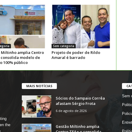
egoria
Sem categoria
 Miltinho amplia Centro
Projeto de poder de Rildo
 consolida modelo de
Amaral é barrado
ão 100% público
MAIS NOTÍCIAS
CA
Sem c
Sócios do Sampaio Corrêa
afastam Sérgio Frota
Politi
6 de agosto de 2026
Polici
ting
Entre
en the
Gestão Miltinho amplia
e
Centro TEA+ e consolida
Políti