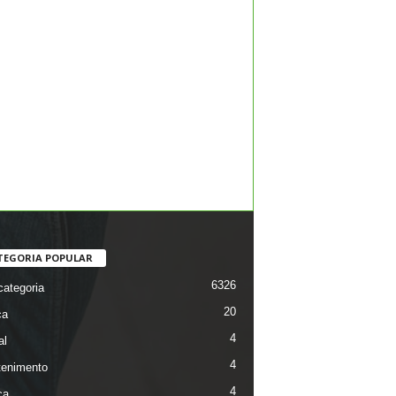
TEGORIA POPULAR
6326
ategoria
20
ca
4
al
4
tenimento
4
ca