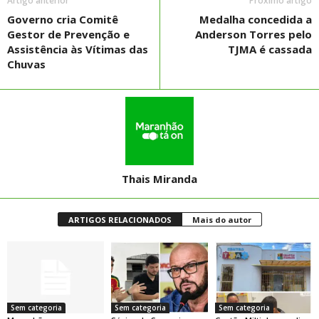
Artigo anterior
Próximo artigo
Governo cria Comitê
Medalha concedida a
Gestor de Prevenção e
Anderson Torres pelo
Assistência às Vítimas das
TJMA é cassada
Chuvas
Thais Miranda
ARTIGOS RELACIONADOS
Mais do autor
Sem categoria
Sem categoria
Sem categoria