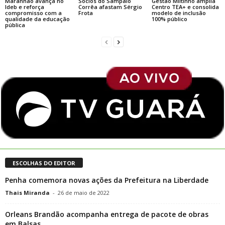
Maranhão avança no
Sócios do Sampaio
Gestão Miltinho amplia
Ideb e reforça
Corrêa afastam Sérgio
Centro TEA+ e consolida
compromisso com a
Frota
modelo de inclusão
qualidade da educação
100% público
pública
ESCOLHAS DO EDITOR
Penha comemora novas ações da Prefeitura na Liberdade
Thais Miranda
-
26 de maio de 2022
Orleans Brandão acompanha entrega de pacote de obras
em Balsas