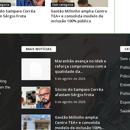
egoria
Sem categoria
 do Sampaio Corrêa
Gestão Miltinho amplia Centro
m Sérgio Frota
TEA+ e consolida modelo de
inclusão 100% público
MAIS NOTÍCIAS
CA
Sem c
Maranhão avança no Ideb e
reforça compromisso com a
Politi
qualidade da...
Polici
6 de agosto de 2026
ting
Entre
en the
Sócios do Sampaio Corrêa
e
Políti
afastam Sérgio Frota
6 de agosto de 2026
Espor
Saúd
Gestão Miltinho amplia
Centro TEA+ e consolida
modelo de inclusão 100%...