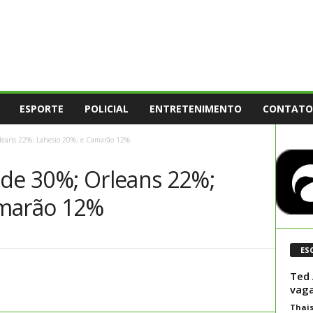
ESPORTE
POLICIAL
ENTRETENIMENTO
CONTATO
rleans 22%; Lahesio 20%; e Camarão 12%
ide 30%; Orleans 22%;
amarão 12%
ES
Ted 
vag
Thai