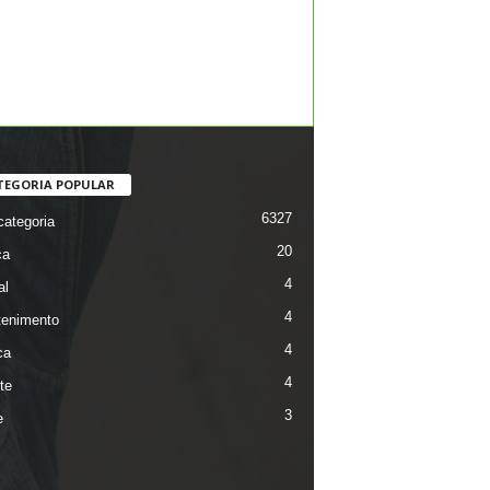
TEGORIA POPULAR
6327
ategoria
20
ca
4
al
4
tenimento
4
ca
4
te
3
e