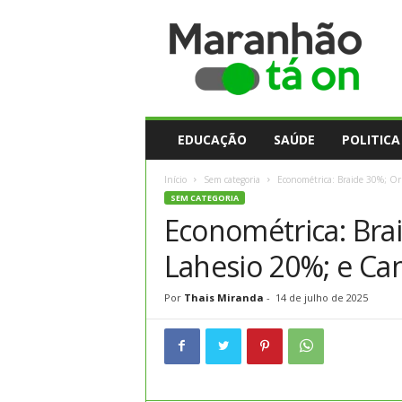
M
a
r
a
n
h
ã
EDUCAÇÃO
SAÚDE
POLITICA
o
t
Início
Sem categoria
Econométrica: Braide 30%; O
a
SEM CATEGORIA
O
Econométrica: Bra
n
Lahesio 20%; e C
Por
Thais Miranda
-
14 de julho de 2025