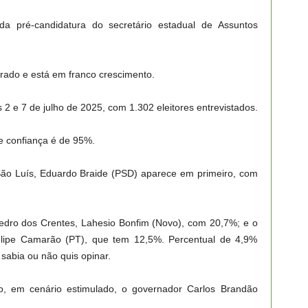
da pré-candidatura do secretário estadual de Assuntos
orado e está em franco crescimento.
s 2 e 7 de julho de 2025, com 1.302 eleitores entrevistados.
de confiança é de 95%.
São Luís, Eduardo Braide (PSD) aparece em primeiro, com
 Pedro dos Crentes, Lahesio Bonfim (Novo), com 20,7%; e o
elipe Camarão (PT), que tem 12,5%. Percentual de 4,9%
sabia ou não quis opinar.
 em cenário estimulado, o governador Carlos Brandão