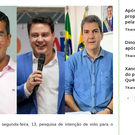
Após
prop
pela
Thai
Dino
após
Thai
Xand
do p
Qu4t
Thai
a segunda-feira, 13, pesquisa de intenção de voto para o