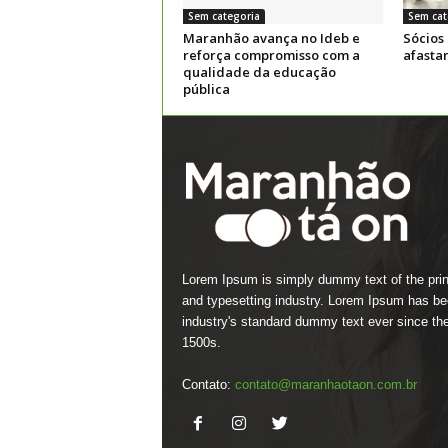
Sem categoria
Sem cat
Maranhão avança no Ideb e
Sócios
reforça compromisso com a
afasta
qualidade da educação
pública
Lorem Ipsum is simply dummy text of the prin
and typesetting industry. Lorem Ipsum has be
industry's standard dummy text ever since th
1500s.
Contato:
contato@maranhaotaon.com.br