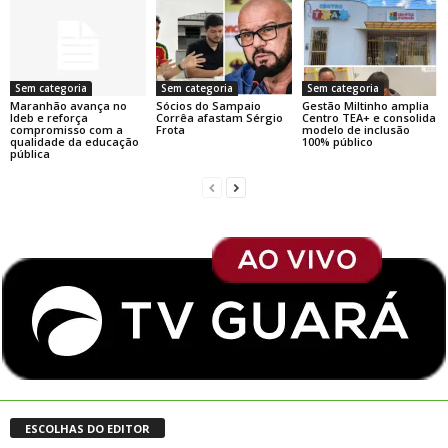
Sem categoria
Sem categoria
Sem categoria
Maranhão avança no
Sócios do Sampaio
Gestão Miltinho amplia
Ideb e reforça
Corrêa afastam Sérgio
Centro TEA+ e consolida
compromisso com a
Frota
modelo de inclusão
qualidade da educação
100% público
pública
ESCOLHAS DO EDITOR