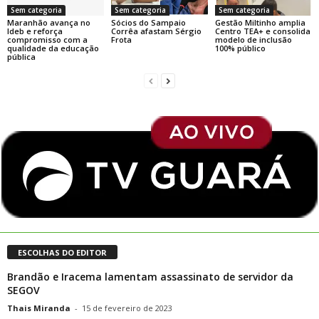
Sem categoria
Sem categoria
Sem categoria
Maranhão avança no
Sócios do Sampaio
Gestão Miltinho amplia
Ideb e reforça
Corrêa afastam Sérgio
Centro TEA+ e consolida
compromisso com a
Frota
modelo de inclusão
qualidade da educação
100% público
pública
ESCOLHAS DO EDITOR
Brandão e Iracema lamentam assassinato de servidor da
SEGOV
Thais Miranda
-
15 de fevereiro de 2023