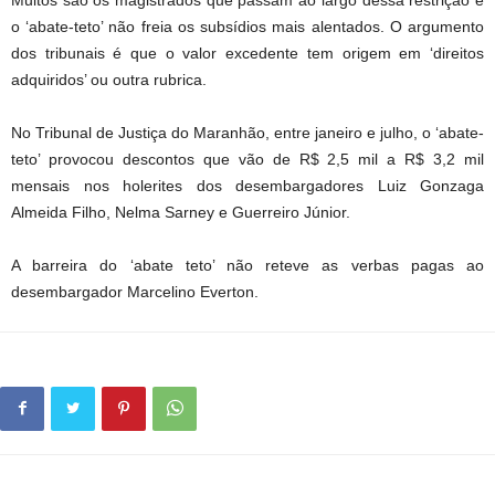
Muitos são os magistrados que passam ao largo dessa restrição e
o ‘abate-teto’ não freia os subsídios mais alentados. O argumento
dos tribunais é que o valor excedente tem origem em ‘direitos
adquiridos’ ou outra rubrica.
No Tribunal de Justiça do Maranhão, entre janeiro e julho, o ‘abate-
teto’ provocou descontos que vão de R$ 2,5 mil a R$ 3,2 mil
mensais nos holerites dos desembargadores Luiz Gonzaga
Almeida Filho, Nelma Sarney e Guerreiro Júnior.
A barreira do ‘abate teto’ não reteve as verbas pagas ao
desembargador Marcelino Everton.