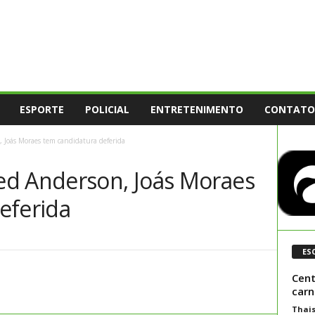
ESPORTE
POLICIAL
ENTRETENIMENTO
CONTATO
 Joás Moraes tem candidatura deferida
ed Anderson, Joás Moraes
eferida
ES
Cent
carn
Thai