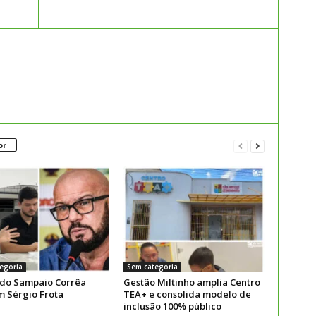
or
egoria
Sem categoria
 do Sampaio Corrêa
Gestão Miltinho amplia Centro
m Sérgio Frota
TEA+ e consolida modelo de
inclusão 100% público