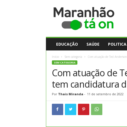
M
a
r
a
n
h
ã
EDUCAÇÃO
SAÚDE
POLITICA
o
t
Início
Sem categoria
Com atuação de Ted Anderson,
a
SEM CATEGORIA
O
Com atuação de T
n
tem candidatura d
Por
Thais Miranda
-
11 de setembro de 2022