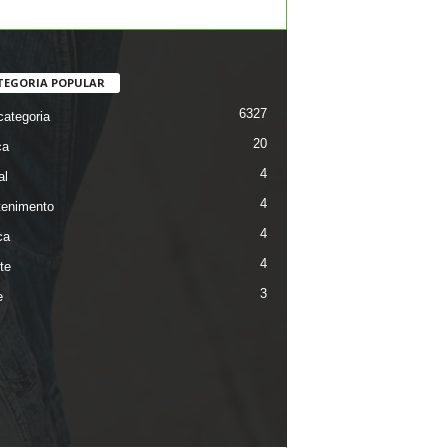
TEGORIA POPULAR
6327
ategoria
20
ca
4
al
4
tenimento
4
ca
4
te
3
e