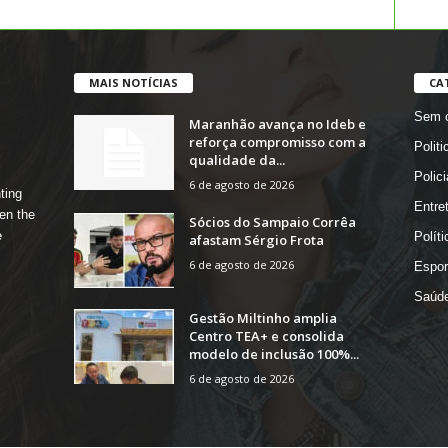
MAIS NOTÍCIAS
CA
Sem c
Maranhão avança no Ideb e
reforça compromisso com a
Politi
qualidade da...
Polici
6 de agosto de 2026
ting
Entre
en the
Sócios do Sampaio Corrêa
e
Políti
afastam Sérgio Frota
6 de agosto de 2026
Espor
Saúd
Gestão Miltinho amplia
Centro TEA+ e consolida
modelo de inclusão 100%...
6 de agosto de 2026