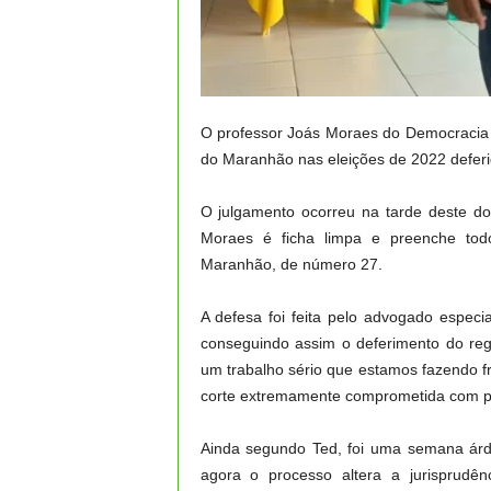
O professor Joás Moraes do Democracia C
do Maranhão nas eleições de 2022 deferid
O julgamento ocorreu na tarde deste do
Moraes é ficha limpa e preenche tod
Maranhão, de número 27.
A defesa foi feita pelo advogado especia
conseguindo assim o deferimento do regi
um trabalho sério que estamos fazendo f
corte extremamente comprometida com pro
Ainda segundo Ted, foi uma semana árdu
agora o processo altera a jurisprud