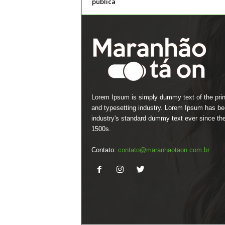
pública
Lorem Ipsum is simply dummy text of the prin
and typesetting industry. Lorem Ipsum has be
industry's standard dummy text ever since th
1500s.
Contato:
contato@maranhaotaon.com.br