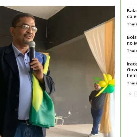
Bala
cole
Thai
Bols
no 
Thai
Irac
Gove
hemo
Thai