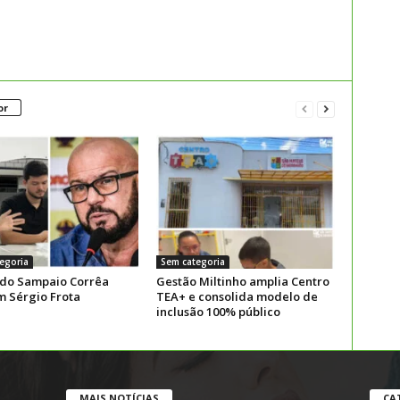
or
egoria
Sem categoria
 do Sampaio Corrêa
Gestão Miltinho amplia Centro
m Sérgio Frota
TEA+ e consolida modelo de
inclusão 100% público
MAIS NOTÍCIAS
CA