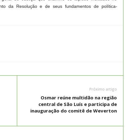
ento da Resolução e de seus fundamentos de política-
Próximo artigo
Osmar reúne multidão na região
central de São Luís e participa de
inauguração do comitê de Weverton