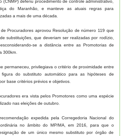
o (CNMP) deferiu procedimento de controle administrativo,
tiça do Maranhão, e manteve as atuais regras para
lizadas a mais de uma década.
io de Procuradores aprovou Resolução de número 119 que
de substituições, que deveriam ser realizadas por rodízio,
desconsiderando-se a distância entre as Promotorias de
 a 300km.
e permaneceu, privilegiava o critério de proximidade entre
 figura do substituto automático para as hipóteses de
r base critérios prévios e objetivos.
rocuradores era vista pelos Promotores como uma espécie
lizado nas eleições de outubro.
 recomendação expedida pela Corregedoria Nacional do
xtraordinária no âmbito do MP/MA, em 2016, para que o
 designação de um único mesmo substituto por órgão de