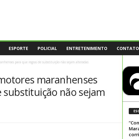
ESPORTE
POLICIAL
ENTRETENIMENTO
CONTATO
henses para que regras de substituição não sejam alteradas
motores maranhenses
 substituição não sejam
ES
“Con
Mara
corr