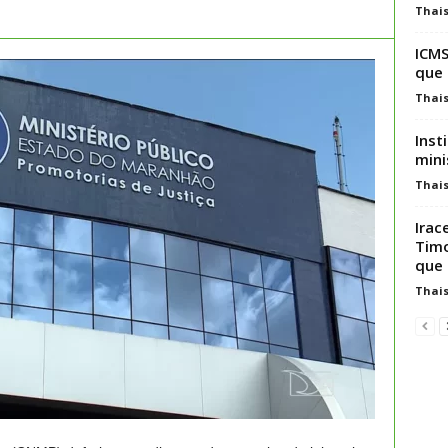
Thai
ICMS
que 
Thai
Inst
mini
Thai
Irac
Timo
que
Thai