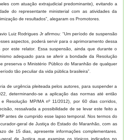
les com atuação extrajudicial predominante), evitando a
idade do representante ministerial com as atividades da
otimização de resultados”, alegaram os Promotores.
tavio Luiz Rodrigues Jr afirmou: “Um período de suspensão
esses aspectos, poderá servir para o aprimoramento dessa
 por este relator. Essa suspensão, ainda que durante o
canismo adequado para se aferir a bondade da Resolução
 preserva o Ministério Público do Maranhão de qualquer
odo tão peculiar da vida pública brasileira”.
ria de urgência pleiteada pelos autores, para suspender a
022, determinando-se a aplicação das normas até então
 e Resolução MP/MA nº 11/2012), por 60 dias corridos,
isão, ressalvada a possibilidade de se levar este feito a
MP antes de cumprido esse lapso temporal. Nos termos do
rocurador-geral de Justiça do Estado do Maranhão, com as
azo de 15 dias, apresente informações complementares.
geral de Justiça que examine os tópicos indicados no