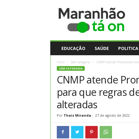
M
a
r
a
n
h
ã
EDUCAÇÃO
SAÚDE
POLITICA
o
t
Início
Sem categoria
CNMP atende Promotores maran
a
SEM CATEGORIA
O
CNMP atende Pro
n
para que regras de
alteradas
Por
Thais Miranda
-
27 de agosto de 2022