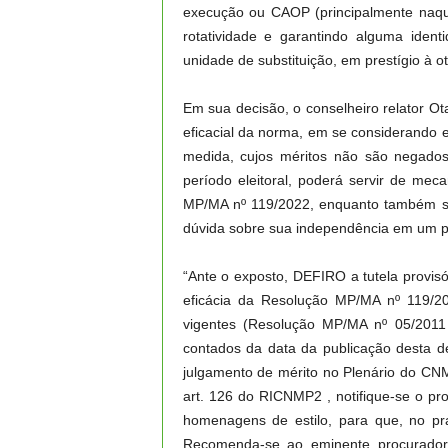
execução ou CAOP (principalmente naque
rotatividade e garantindo alguma ident
unidade de substituição, em prestígio à 
Em sua decisão, o conselheiro relator O
eficacial da norma, em se considerando 
medida, cujos méritos não são negados
período eleitoral, poderá servir de me
MP/MA nº 119/2022, enquanto também se
dúvida sobre sua independência em um perí
“Ante o exposto, DEFIRO a tutela provisó
eficácia da Resolução MP/MA nº 119/2
vigentes (Resolução MP/MA nº 05/2011
contados da data da publicação desta dec
julgamento de mérito no Plenário do CN
art. 126 do RICNMP2 , notifique-se o p
homenagens de estilo, para que, no pr
Recomenda-se ao eminente procurador-