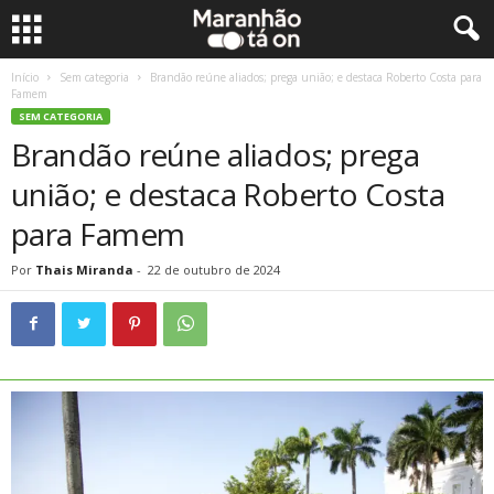
Início
Sem categoria
Brandão reúne aliados; prega união; e destaca Roberto Costa para
Famem
SEM CATEGORIA
Brandão reúne aliados; prega
união; e destaca Roberto Costa
para Famem
Por
Thais Miranda
-
22 de outubro de 2024