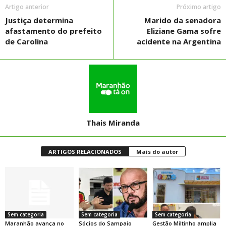
Artigo anterior
Próximo artigo
Justiça determina
Marido da senadora
afastamento do prefeito
Eliziane Gama sofre
de Carolina
acidente na Argentina
Thais Miranda
ARTIGOS RELACIONADOS
Mais do autor
Sem categoria
Sem categoria
Sem categoria
Maranhão avança no
Sócios do Sampaio
Gestão Miltinho amplia