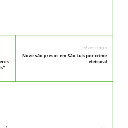
Próximo artigo
Nove são presos em São Luís por crime
eres
eleitoral
is”