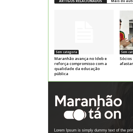
ARTIGOS RELACIONADOS
Mais do aut
Sem categoria
Sem cat
Maranhão avança no Ideb e
Sócios
reforça compromisso com a
afasta
qualidade da educação
pública
Lorem Ipsum is simply dummy text of the prin