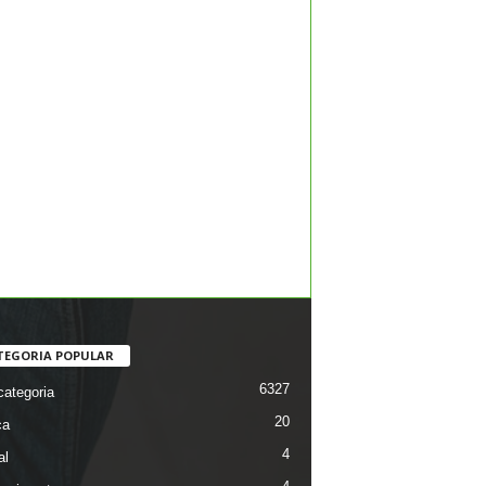
TEGORIA POPULAR
6327
ategoria
20
ca
4
al