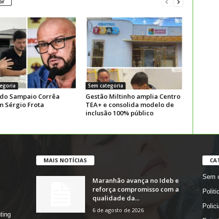
or
egoria
Sem categoria
 do Sampaio Corrêa
Gestão Miltinho amplia Centro
m Sérgio Frota
TEA+ e consolida modelo de
inclusão 100% público
MAIS NOTÍCIAS
CA
Sem c
Maranhão avança no Ideb e
reforça compromisso com a
Politi
qualidade da...
Polici
6 de agosto de 2026
ting