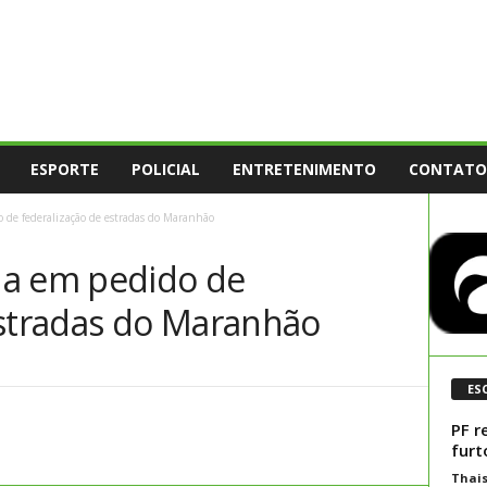
ESPORTE
POLICIAL
ENTRETENIMENTO
CONTATO
 de federalização de estradas do Maranhão
da em pedido de
estradas do Maranhão
ES
PF r
furt
Thai