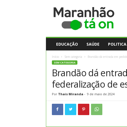
M
a
r
a
n
h
ã
EDUCAÇÃO
SAÚDE
POLITICA
o
t
Início
Sem categoria
Brandão dá entrada em pedido
a
SEM CATEGORIA
O
Brandão dá entra
n
federalização de 
Por
Thais Miranda
-
9 de maio de 2024