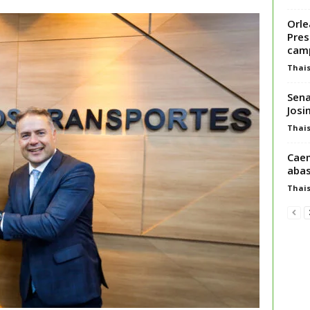
Orl
Pres
cam
Thai
Sena
Josi
Thai
Caem
abas
Thai