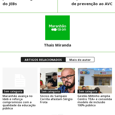
do JEBs
de prevenção ao AVC
Thais Miranda
ARTIGOS RELACIONADOS
Mais do autor
Sem categoria
Sem categoria
Sem categoria
Maranhão avança no
Sócios do Sampaio
Gestão Miltinho amplia
Ideb e reforça
Corrêa afastam Sérgio
Centro TEA+ e consolida
compromisso com a
Frota
modelo de inclusão
qualidade da educação
100% público
pública