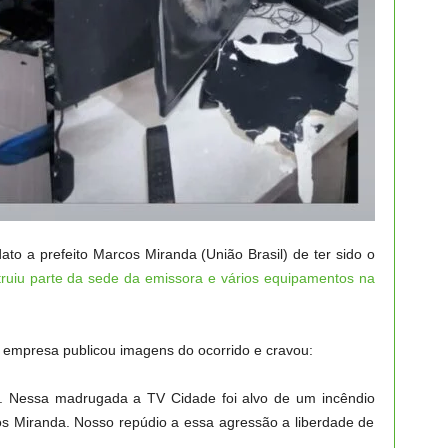
to a prefeito Marcos Miranda (União Brasil) de ter sido o
ruiu parte da sede da emissora e vários equipamentos na
 a empresa publicou imagens do ocorrido e cravou:
l. Nessa madrugada a TV Cidade foi alvo de um incêndio
os Miranda. Nosso repúdio a essa agressão a liberdade de