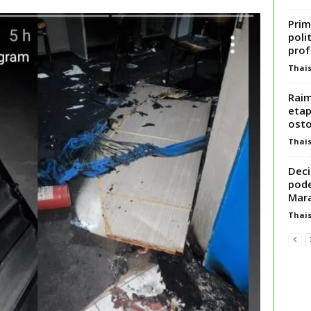
Prim
poli
prof
Thai
Rai
etap
ost
Thai
Deci
pode
Mar
Thai