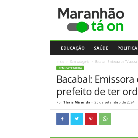
M
a
r
a
n
h
ã
EDUCAÇÃO
SAÚDE
POLITICA
o
t
Início
Sem categoria
Bacabal: Emissora de TV acusa
a
SEM CATEGORIA
O
Bacabal: Emissora 
n
prefeito de ter or
Por
Thais Miranda
-
26 de setembro de 2024