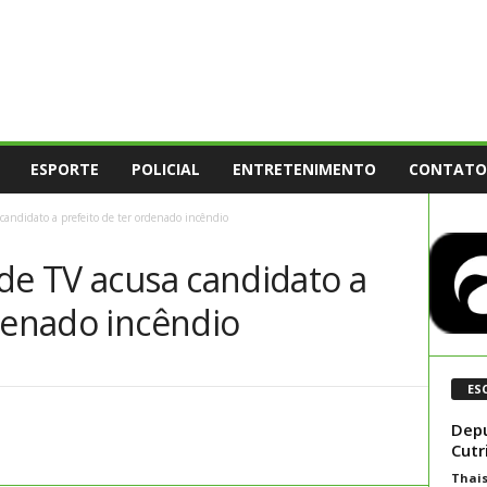
ESPORTE
POLICIAL
ENTRETENIMENTO
CONTATO
 candidato a prefeito de ter ordenado incêndio
de TV acusa candidato a
denado incêndio
ES
Dep
Cutr
Thai