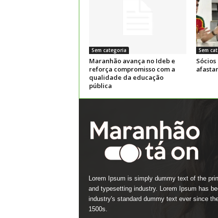
Sem categoria
Sem cat
Maranhão avança no Ideb e
Sócios
reforça compromisso com a
afasta
qualidade da educação
pública
Lorem Ipsum is simply dummy text of the prin
and typesetting industry. Lorem Ipsum has be
industry's standard dummy text ever since th
1500s.