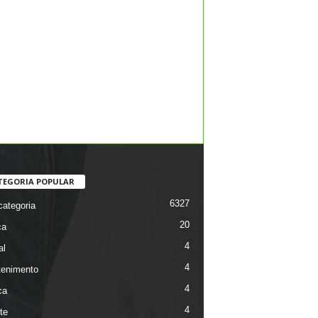
TEGORIA POPULAR
6327
ategoria
20
ca
4
al
4
tenimento
4
ca
4
te