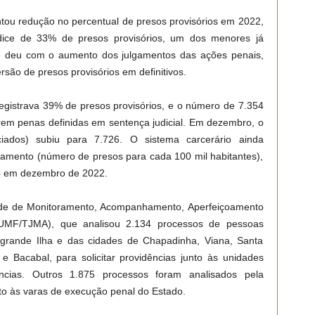
tou redução no percentual de presos provisórios em 2022,
ice de 33% de presos provisórios, um dos menores já
 se deu com o aumento dos julgamentos das ações penais,
são de presos provisórios em definitivos.
registrava 39% de presos provisórios, e o número de 7.354
prem penas definidas em sentença judicial. Em dezembro, o
ciados) subiu para 7.726. O sistema carcerário ainda
amento (número de presos para cada 100 mil habitantes),
44 em dezembro de 2022.
ade de Monitoramento, Acompanhamento, Aperfeiçoamento
 (UMF/TJMA), que analisou 2.134 processos de pessoas
 grande Ilha e das cidades de Chapadinha, Viana, Santa
 e Bacabal, para solicitar providências junto às unidades
ências. Outros 1.875 processos foram analisados pela
to às varas de execução penal do Estado.