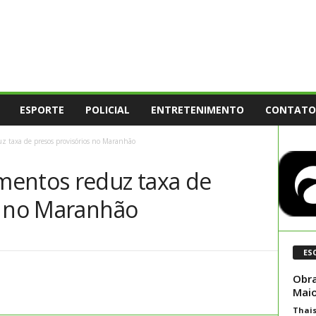
ESPORTE
POLICIAL
ENTRETENIMENTO
CONTATO
 taxa de presos provisórios no Maranhão
mentos reduz taxa de
s no Maranhão
ES
Obra
Maio
Thai