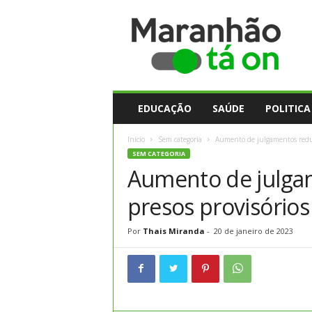
M
a
r
a
n
h
ã
EDUCAÇÃO
SAÚDE
POLITICA
o
t
Início
Sem categoria
Aumento de julgamentos reduz
a
SEM CATEGORIA
O
Aumento de julga
n
presos provisório
Por
Thais Miranda
-
20 de janeiro de 2023