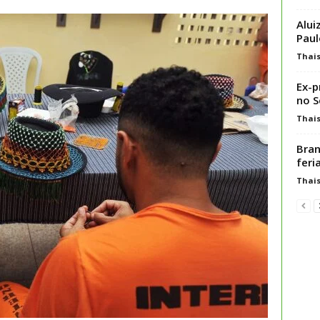
Alui
Paul
Thai
Ex-p
no 
Thai
Bran
feri
Thai