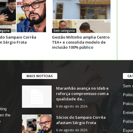
egoria
Sem categoria
 do Sampaio Corrêa
Gestão Miltinho amplia Centro
m Sérgio Frota
TEA+ e consolida modelo de
inclusão 100% público
MAIS NOTÍCIAS
CA
Sem c
Maranhão avança no Ideb e
reforça compromisso com a
Politi
qualidade da...
Polici
6 de agosto de 2026
ting
Entre
en the
Sócios do Sampaio Corrêa
e
Políti
afastam Sérgio Frota
6 de agosto de 2026
Espor