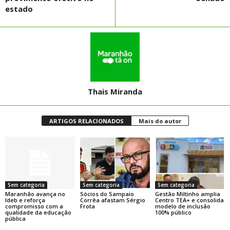
estado
Thais Miranda
ARTIGOS RELACIONADOS
Mais do autor
Sem categoria
Sem categoria
Sem categoria
Maranhão avança no
Sócios do Sampaio
Gestão Miltinho amplia
Ideb e reforça
Corrêa afastam Sérgio
Centro TEA+ e consolida
compromisso com a
Frota
modelo de inclusão
qualidade da educação
100% público
pública