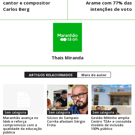
cantor e compositor
Arame com 77% das
Carlos Berg
intenções de voto
Thais Miranda
ARTIGOS RELACIONADOS
Mais do autor
Sem categoria
Sem categoria
Sem categoria
Maranhão avança no
Sócios do Sampaio
Gestão Miltinho amplia
Ideb e reforça
Corrêa afastam Sérgio
Centro TEA+ e consolida
compromisso com a
Frota
modelo de inclusão
qualidade da educação
100% público
pública