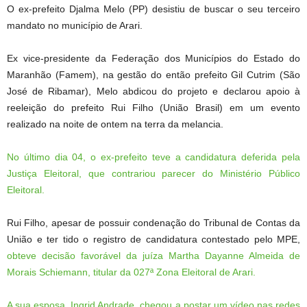
O ex-prefeito Djalma Melo (PP) desistiu de buscar o seu terceiro
mandato no município de Arari.
Ex vice-presidente da Federação dos Municípios do Estado do
Maranhão (Famem), na gestão do então prefeito Gil Cutrim (São
José de Ribamar), Melo abdicou do projeto e declarou apoio à
reeleição do prefeito Rui Filho (União Brasil) em um evento
realizado na noite de ontem na terra da melancia.
No último dia 04, o ex-prefeito teve a candidatura deferida pela
Justiça Eleitoral, que contrariou parecer do Ministério Público
Eleitoral.
Rui Filho, apesar de possuir condenação do Tribunal de Contas da
União e ter tido o registro de candidatura contestado pelo MPE,
obteve decisão favorável da juíza Martha Dayanne Almeida de
Morais Schiemann, titular da 027ª Zona Eleitoral de Arari.
A sua esposa, Ingrid Andrade, chegou a postar um vídeo nas redes