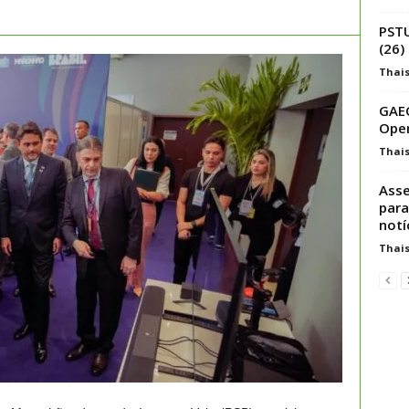
PSTU
(26)
Thai
GAEC
Ope
Thai
Ass
para
notí
Thai