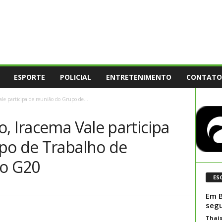
ESPORTE
POLICIAL
ENTRETENIMENTO
CONTATO
ale participa de reunião do Grupo de...
, Iracema Vale participa
po de Trabalho de
do G20
ES
Em B
segu
Thai