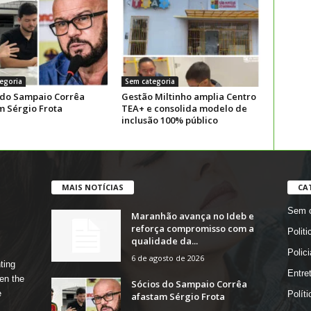
egoria
Sem categoria
 do Sampaio Corrêa
Gestão Miltinho amplia Centro
m Sérgio Frota
TEA+ e consolida modelo de
inclusão 100% público
MAIS NOTÍCIAS
CA
Sem c
Maranhão avança no Ideb e
reforça compromisso com a
Politi
qualidade da...
Polici
6 de agosto de 2026
ting
Entre
en the
Sócios do Sampaio Corrêa
e
Políti
afastam Sérgio Frota