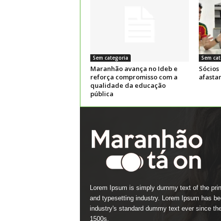
Sem categoria
Sem cat
Maranhão avança no Ideb e
Sócios
reforça compromisso com a
afasta
qualidade da educação
pública
Lorem Ipsum is simply dummy text of the prin
and typesetting industry. Lorem Ipsum has be
industry's standard dummy text ever since th
1500s.