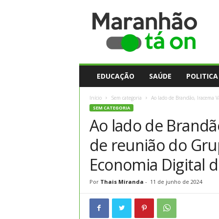
M
a
r
a
n
h
ã
EDUCAÇÃO
SAÚDE
POLITICA
o
t
Início
Sem categoria
Ao lado de Brandão, Iracema V
a
SEM CATEGORIA
O
Ao lado de Brandão
n
de reunião do Gru
Economia Digital 
Por
Thais Miranda
-
11 de junho de 2024