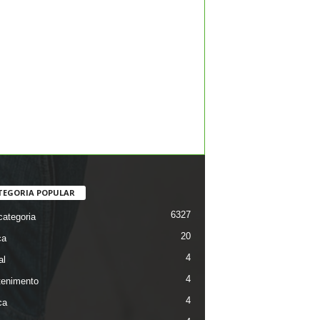
TEGORIA POPULAR
6327
ategoria
20
ca
4
al
4
tenimento
4
ca