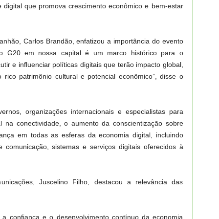
te digital que promova crescimento econômico e bem-estar
nhão, Carlos Brandão, enfatizou a importância do evento
do G20 em nossa capital é um marco histórico para o
r e influenciar políticas digitais que terão impacto global,
co patrimônio cultural e potencial econômico”, disse o
rnos, organizações internacionais e especialistas para
al na conectividade, o aumento da conscientização sobre
rança em todas as esferas da economia digital, incluindo
e comunicação, sistemas e serviços digitais oferecidos à
nicações, Juscelino Filho, destacou a relevância das
a a confiança e o desenvolvimento contínuo da economia